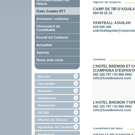
Activitats Rurals i de
Aguilar de Segarra
Natura
CAMP DE TIR D'AGUIL
Rutes Guiades BTT
669 58 25 10
Artesania i ceràmica
PAINTBALL AGUILAR
Observatori de
629 845 440
Castelltallat
paintballaguilar@cjuanol
Ecorail del Cardener
Actualitat
Agenda
Cardona
Rutes amb cotxe
L’HOTEL BREMON ET C
(CAMPIONA D’ESPANYA
682 155 797 / 93 868 4902
Qui som
info@hotelbremon.com
Com arribar
Municipis
Allotjaments
L’HOTEL BREMON T’OF
Restaurants
682 155 797 / 93 868 4902
info@hotelbremon.com
SICTED
Oficines de Turisme
Agrobotiga del Cardener
Castellfollit del Boix
Associació