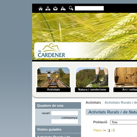
Activitats
Natura i senderisme
Art i cultu
::
Activitats
Activitats Rurals i 
Activitats Rurals i de Nat
usuari:
contrasenya:
Població
Visites guiades
Pàgina 1
»
[
1
|
2
]