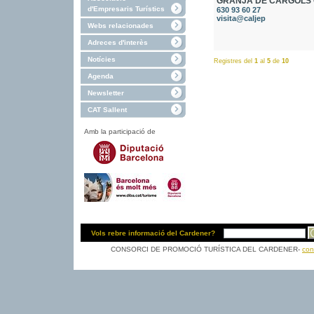
GRANJA DE CARGOLS 
d'Empresaris Turístics
630 93 60 27
visita@caljep
Webs relacionades
Adreces d'interès
Notícies
Registres del
1
al
5
de
10
Agenda
Newsletter
CAT Sallent
Amb la participació de
Vols rebre informació del Cardener?
CONSORCI DE PROMOCIÓ TURÍSTICA DEL CARDENER-
con