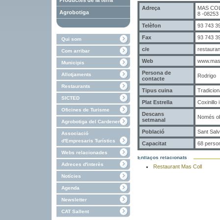
Productes de la terra
Adreça
MAS COLL
Agrobotiga
8 -08253 
Telèfon
93 743 3
Fax
93 743 3
Qui som
c/e
restaura
Com arribar
Web
www.mas
Municipis
Persona de
Allotjaments
Rodrigo
contacte
Restaurants
Tipus cuina
Tradicion
SICTED
Plat Estrella
Coxinillo 
Oficines de Turisme
Descans
Només obr
setmanal
Agrobotiga del Cardener
Població
Sant Sal
Associació
d'Empresaris Turístics
Capacitat
68 perso
Webs relacionades
Enllaços relacionats
Adreces d'interès
Restaurant Mas Coll
Notícies
Agenda
Newsletter
CAT Sallent