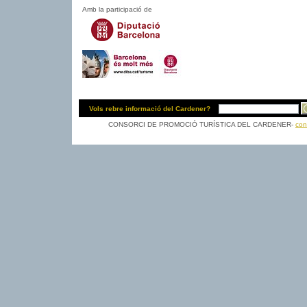
Amb la participació de
Vols rebre informació del Cardener?
CONSORCI DE PROMOCIÓ TURÍSTICA DEL CARDENER-
con