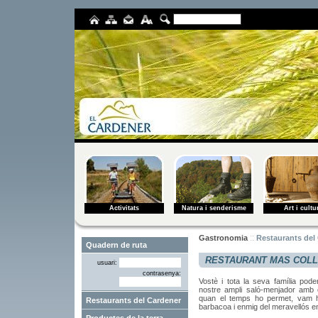
Activitats
Natura i senderisme
Art i cultu
::
Gastronomia
Restaurants del
RESTAURANT MAS COL
usuari:
contrasenya:
Vostè i tota la seva família pode
nostre ampli saló-menjador amb
quan el temps ho permet, vam hab
Restaurants del Cardener
barbacoa i enmig del meravellós ent