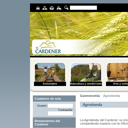
Activitades
Naturaleza y senderismo
Arte y cult
::
Gastronomía
Agrotienda
Agrotienda
Usuario:
Contraseña:
La
Agrotienda
del
Cardener
se
en
Restaurantes del
compartiendo
espacio
con
la
Ofici
Cardener