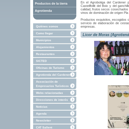
En
el
Agrobotiga
del
Cardener
Productos de la tierra
Castellfollit
del Boix
y
del
ganchill
calidad
,
frutos
secos
cosechados
Agrotienda
vinos
de
dominación
de
origen
Pla
Productos
exquisitos
,
escogidos
servicio
de elaboración
de
cesta
Quiénes somos
empresas
.
Como llegar
Licor de Moras (Agrotiend
Municipios
Alojamientos
Restaurantes
SICTED
Oficinas de Turismo
Agrotienda del Cardener
Associación de
Empresarios Turísticos
Webs relacionadas
Direcciones de interés
Noticias
Agenda
Newsletter
CAT Sallent